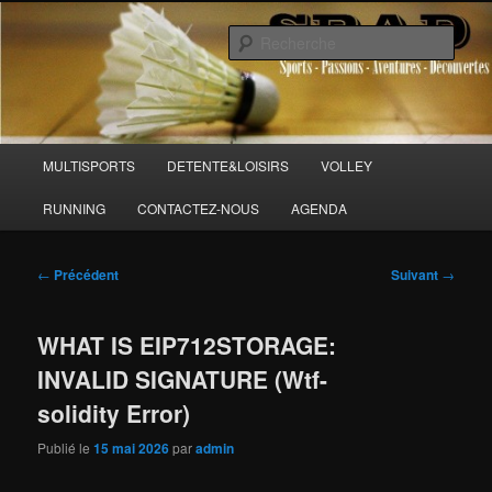
Aller
Sports Passions Aventures et Découvertes
au
Rech
contenu
principal
SPAD 86
Menu
MULTISPORTS
DETENTE&LOISIRS
VOLLEY
principal
RUNNING
CONTACTEZ-NOUS
AGENDA
Navigation
←
Précédent
Suivant
→
des
articles
WHAT IS EIP712STORAGE:
INVALID SIGNATURE (Wtf-
solidity Error)
Publié le
15 mai 2026
par
admin