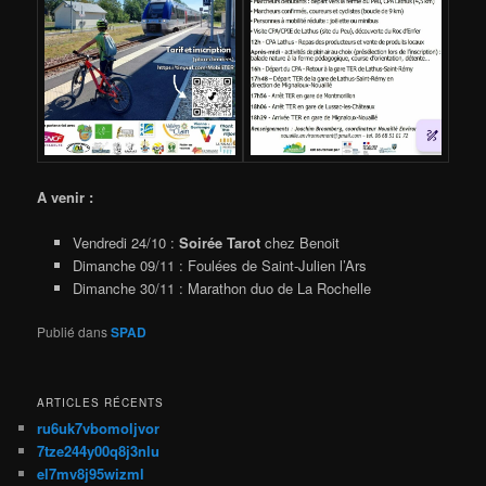
A venir :
Vendredi 24/10 :
Soirée Tarot
chez Benoit
Dimanche 09/11 : Foulées de Saint-Julien l’Ars
Dimanche 30/11 : Marathon duo de La Rochelle
Publié dans
SPAD
ARTICLES RÉCENTS
ru6uk7vbomoljvor
7tze244y00q8j3nlu
el7mv8j95wizml