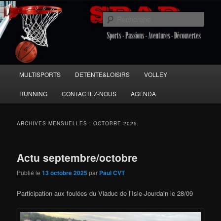
Aller
Aller
Sports Passions Aventures et Découvertes
au
au
Rech
contenu
contenu
principal
secondaire
SPAD 86
Menu
MULTISPORTS
DETENTE&LOISIRS
VOLLEY
principal
RUNNING
CONTACTEZ-NOUS
AGENDA
ARCHIVES MENSUELLES :
OCTOBRE 2025
Actu septembre/octobre
Publié le
13 octobre 2025
par
Paul CVT
Participation aux foulées du Viaduc de l’Isle-Jourdain le 28/09​