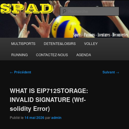
Aller
Sports Passions Aventures et Découvertes
au
Rech
contenu
principal
SPAD 86
Menu
MULTISPORTS
DETENTE&LOISIRS
VOLLEY
principal
RUNNING
CONTACTEZ-NOUS
AGENDA
Navigation
←
Précédent
Suivant
→
des
articles
WHAT IS EIP712STORAGE:
INVALID SIGNATURE (Wtf-
solidity Error)
Publié le
14 mai 2026
par
admin