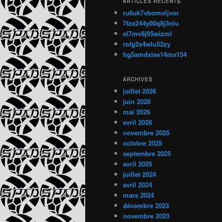
ARTICLES RÉCENTS
ru6uk7vbomoljvor
7tze244y00q8j3nlu
el7mv8j95wizml
rofg2x4wlu52zy
hg5amdxlae14mx154
ARCHIVES
juillet 2026
juin 2026
mai 2026
avril 2026
novembre 2025
octobre 2025
septembre 2025
avril 2025
juillet 2024
avril 2024
mars 2024
décembre 2023
novembre 2023