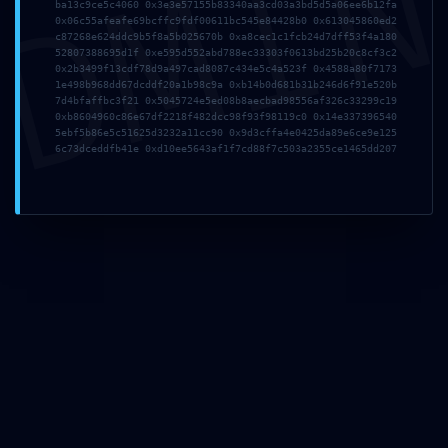
DMI
ba13c9ce5c4060 0x3e3e57155b83340aa3cd03a3bd5d5a06ee6b12fa
avril 2025
0x06c55afeafe69bcffc9fdf00611bc545e84428b0 0x613045860ed2
juillet 2024
c87268e624ddc9b5f8a5b025670b 0xa8cec1c1fcb24d7dff53f4a180
avril 2024
52807388695d1f 0xe595d552abd788ec33303f0613bd25b20c8cf3c2
0x2b3499f13cdf78d9a497cad8087c434e5c4a523f 0x4588a80f7173
mars 2024
1e498b968dd67dcddf20a1b98c9a 0xb14b0d681b31b246d6f91e520b
décembre 2023
7d4bfaffbc3f21 0x5045724e5ed08b8aecbad98556af326c33299c19
novembre 2023
0xb8604960c86e67df2218f482dcc98f93f98119c0 0x14e337396540
5ebf5b86e5c51625d3232a11cc90 0x9d3cffa4e0425da89e6ce9e125
octobre 2023
6c73dceddfb41e 0xd10ee5643af1f7cd88f7c503a2355ce1465dd207
septembre 2023
août 2023
juillet 2023
juin 2023
avril 2023
mars 2023
février 2023
janvier 2023
décembre 2022
novembre 2022
octobre 2022
septembre 2022
novembre 2021
octobre 2021