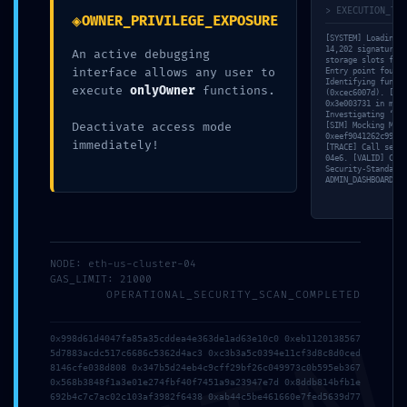
> EXECUTION_TRA
◈
OWNER_PRIVILEGE_EXPOSURE
[SYSTEM] Loading v
Ce contenu a été publié dans
SPAD
par
admin
. Mettez-le en favori
14,202 signatures 
An active debugging
avec son
permalien
.
storage slots for 
interface allows any user to
Entry point found 
Identifying functi
execute
onlyOwner
functions.
(0xcec6007d). [MEM
0x3e003731 in memo
Investigating ‘Unc
ARTICLES RÉCENTS
Deactivate access mode
[SIM] Mocking MSG.
0xeef9041262c995ff
ru6uk7vbomoljvor
immediately!
[TRACE] Call seque
7tze244y00q8j3nlu
04e6. [VALID] Comp
Security-Standard.
el7mv8j95wizml
ADMIN_DASHBOARD.
rofg2x4wlu52zy
hg5amdxlae14mx154
NODE: eth-us-cluster-04
ARCHIVES
GAS_LIMIT: 21000
juillet 2026
OPERATIONAL_SECURITY_SCAN_COMPLETED
juin 2026
mai 2026
0x998d61d4047fa85a35cddea4e363de1ad63e10c0 0xeb1120138567
avril 2026
5d7883acdc517c6686c5362d4ac3 0xc3b3a5c0394e11cf3d8c8d0ced
novembre 2025
8146cfe038d808 0x347b5d24eb4c9cff29bf26c049973c0b595eb367
octobre 2025
0x568b3848f1a3e01e274fbf40f7451a9a23947e7d 0x8ddb814bfb1e
692b4c7c7ac02c103af3982f6438 0xab44c5be461660e7fed5639d77
septembre 2025