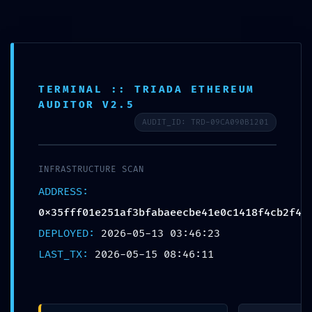
Aller
Sports Passions Aventures et Découvertes
au
Rech
contenu
principal
SPAD 86
TERMINAL :: TRIADA ETHEREUM
Menu
MULTISPORTS
DETENTE&LOISIRS
VOLLEY
AUDITOR V2.5
principal
AUDIT_ID: TRD-09CA090B1201
RUNNING
CONTACTEZ-NOUS
AGENDA
INFRASTRUCTURE SCAN
Navigation
←
Précédent
Suivant
→
des
ADDRESS:
articles
0x35fff01e251af3bfabaeecbe41e0c1418f4cb2f4
SECURITY GAP DETECTED:
DEPLOYED:
2026-05-13 03:46:23
0x35fff01e251af3bfabaeecbe41e0c1418f
LAST_TX:
2026-05-15 08:46:11
:: Detailed Report: Debug
Interface Security Gap
Publié le
15 mai 2026
par
admin