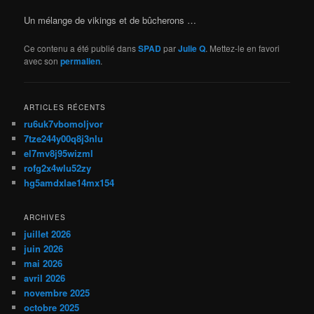
Un mélange de vikings et de bûcherons …
Ce contenu a été publié dans
SPAD
par
Julie Q
. Mettez-le en favori
avec son
permalien
.
ARTICLES RÉCENTS
ru6uk7vbomoljvor
7tze244y00q8j3nlu
el7mv8j95wizml
rofg2x4wlu52zy
hg5amdxlae14mx154
ARCHIVES
juillet 2026
juin 2026
mai 2026
avril 2026
novembre 2025
octobre 2025