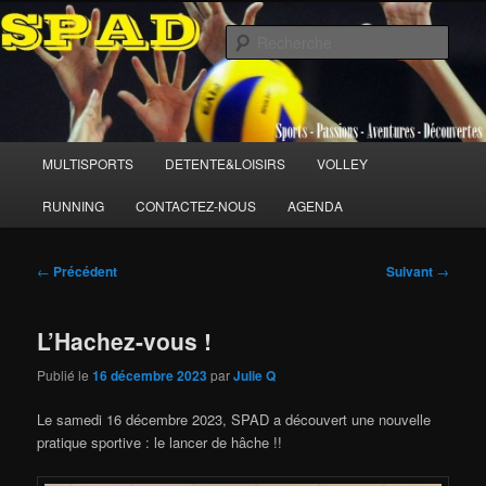
Aller
Sports Passions Aventures et Découvertes
au
Rech
contenu
principal
SPAD 86
Menu
MULTISPORTS
DETENTE&LOISIRS
VOLLEY
principal
RUNNING
CONTACTEZ-NOUS
AGENDA
Navigation
←
Précédent
Suivant
→
des
articles
L’Hachez-vous !
Publié le
16 décembre 2023
par
Julie Q
Le samedi 16 décembre 2023, SPAD a découvert une nouvelle
pratique sportive : le lancer de hâche !!