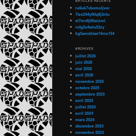
ARTICLES RÉCENTS
ru6uk7vbomoljvor
7tze244y00q8j3nlu
el7mv8j95wizml
rofg2x4wlu52zy
hg5amdxlae14mx154
ARCHIVES
juillet 2026
juin 2026
mai 2026
avril 2026
novembre 2025
octobre 2025
septembre 2025
avril 2025
juillet 2024
avril 2024
mars 2024
décembre 2023
novembre 2023