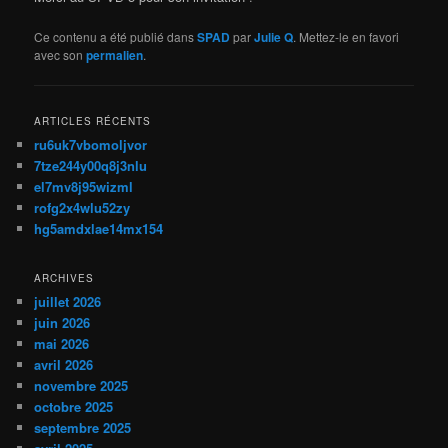
Ce contenu a été publié dans
SPAD
par
Julie Q
. Mettez-le en favori
avec son
permalien
.
ARTICLES RÉCENTS
ru6uk7vbomoljvor
7tze244y00q8j3nlu
el7mv8j95wizml
rofg2x4wlu52zy
hg5amdxlae14mx154
ARCHIVES
juillet 2026
juin 2026
mai 2026
avril 2026
novembre 2025
octobre 2025
septembre 2025