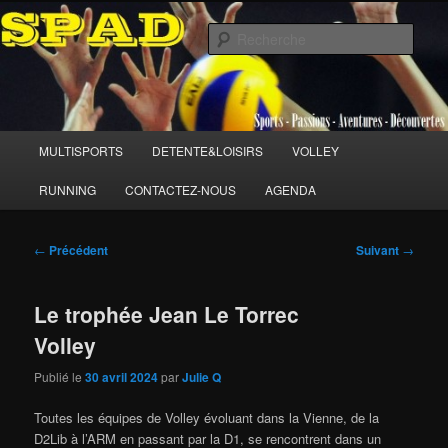
Aller
Sports Passions Aventures et Découvertes
au
Rech
contenu
principal
SPAD 86
Menu
MULTISPORTS
DETENTE&LOISIRS
VOLLEY
principal
RUNNING
CONTACTEZ-NOUS
AGENDA
Navigation
←
Précédent
Suivant
→
des
articles
Le trophée Jean Le Torrec
Volley
Publié le
30 avril 2024
par
Julie Q
Toutes les équipes de Volley évoluant dans la Vienne, de la
D2Lib à l’ARM en passant par la D1, se rencontrent dans un