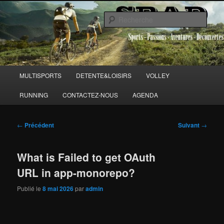
Aller
Sports Passions Aventures et Découvertes
au
Rech
contenu
principal
SPAD 86
Menu
MULTISPORTS
DETENTE&LOISIRS
VOLLEY
principal
RUNNING
CONTACTEZ-NOUS
AGENDA
Navigation
←
Précédent
Suivant
→
des
articles
What is Failed to get OAuth
URL in app-monorepo?
Publié le
8 mai 2026
par
admin