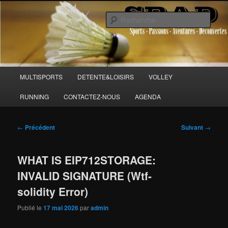
Aller
Sports Passions Aventures et Découvertes
au
Rech
contenu
principal
SPAD 86
Menu
MULTISPORTS
DETENTE&LOISIRS
VOLLEY
principal
RUNNING
CONTACTEZ-NOUS
AGENDA
Navigation
←
Précédent
Suivant
→
des
articles
WHAT IS EIP712STORAGE:
INVALID SIGNATURE (Wtf-
solidity Error)
Publié le
17 mai 2026
par
admin