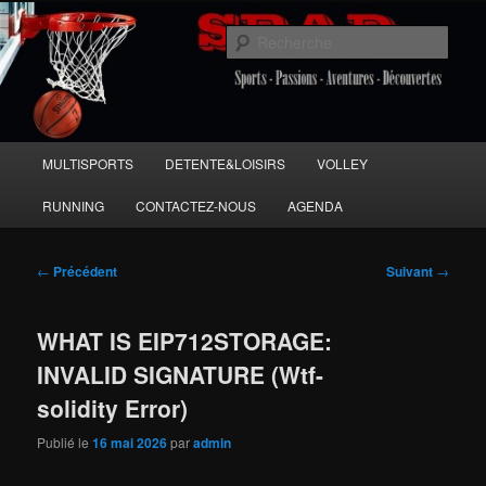
Aller
Sports Passions Aventures et Découvertes
au
Rech
contenu
principal
SPAD 86
Menu
MULTISPORTS
DETENTE&LOISIRS
VOLLEY
principal
RUNNING
CONTACTEZ-NOUS
AGENDA
Navigation
←
Précédent
Suivant
→
des
articles
WHAT IS EIP712STORAGE:
INVALID SIGNATURE (Wtf-
solidity Error)
Publié le
16 mai 2026
par
admin