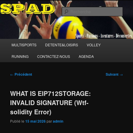
Aller
Sports Passions Aventures et Découvertes
au
Rech
contenu
principal
SPAD 86
Menu
MULTISPORTS
DETENTE&LOISIRS
VOLLEY
principal
RUNNING
CONTACTEZ-NOUS
AGENDA
Navigation
←
Précédent
Suivant
→
des
articles
WHAT IS EIP712STORAGE:
INVALID SIGNATURE (Wtf-
solidity Error)
Publié le
15 mai 2026
par
admin