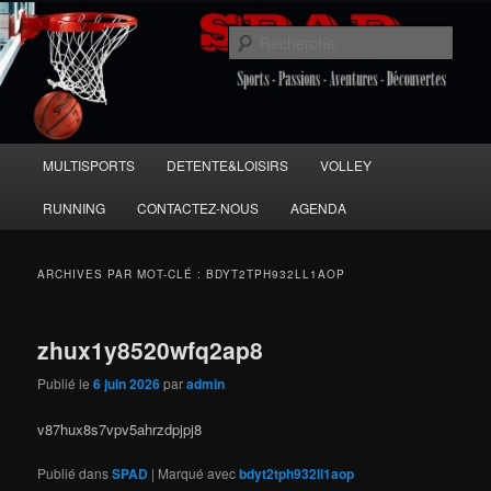
Aller
Aller
Sports Passions Aventures et Découvertes
au
au
Rech
contenu
contenu
principal
secondaire
SPAD 86
Menu
MULTISPORTS
DETENTE&LOISIRS
VOLLEY
principal
RUNNING
CONTACTEZ-NOUS
AGENDA
ARCHIVES PAR MOT-CLÉ :
BDYT2TPH932LL1AOP
zhux1y8520wfq2ap8
Publié le
6 juin 2026
par
admin
v87hux8s7vpv5ahrzdpjpj8
Publié dans
SPAD
|
Marqué avec
bdyt2tph932ll1aop