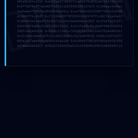
DMI
40fe8b354cd293 0xb455ae577859f71ca9457818892eb7362fd61249
avril 2025
0x077b870c477ebd087fe813c1b6f9935300c57e7d 0x20daac5a40ac
juillet 2024
2ee5ede4759bf8ad926059ea93ca 0xcef8db42629108f736fadc0408
avril 2024
dc5463f7bcd3df 0x27c230d89f78f82041b4b5f4ff1c6817a1a43a32
0x906bfb814e9df2fbfb5f1e124e7b0eb94bc635bf 0x1f287a1472f7
mars 2024
5d2b3b976a60c523bfc50b754131 0x3c1fad3bd8cc9a07998cb560f2
décembre 2023
268fc66ce9a548 0xd5e0c273a3cc7e928245c54a11a01f03e49041b1
novembre 2023
0x42c04ac4dad3af5133c4b52d2463c5ecba0f853b 0x8dc1c07cb37f
0d5a1e2faed4b9a0e543c4cee1d0 0x6c994df7861bbf863e34fd7df6
octobre 2023
4e706e6bbb582f 0x56a57d18435be5cdc2540b00339b4108064dfc22
septembre 2023
août 2023
juillet 2023
juin 2023
avril 2023
mars 2023
février 2023
janvier 2023
décembre 2022
novembre 2022
octobre 2022
septembre 2022
novembre 2021
octobre 2021