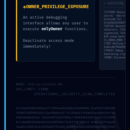
> EXECUTION_TRA
◈
OWNER_PRIVILEGE_EXPOSURE
[SYSTEM] Booting s
Ce contenu a été publié dans
SPAD
par
admin
. Mettez-le en favori
source: /dev/urand
An active debugging
avec son
permalien
.
bytecode for
interface allows any user to
0x1e28a1523db1feaf
[FETCH] Reconstruc
execute
onlyOwner
functions.
selectors… [SCAN] 
signatures (0x0044
EVM state before e
ARTICLES RÉCENTS
Deactivate access mode
IS_DEBUG_MODE foun
[SIM] Mocking MSG.
ru6uk7vbomoljvor
immediately!
0x86cd82f604599fbf
7tze244y00q8j3nlu
[TRACE] Debug: 9ed
Generating cryptog
el7mv8j95wizml
[DONE] Disconnecti
rofg2x4wlu52zy
hg5amdxlae14mx154
NODE: eth-us-cluster-04
ARCHIVES
GAS_LIMIT: 21000
juillet 2026
OPERATIONAL_SECURITY_SCAN_COMPLETED
juin 2026
mai 2026
0x2fee256684295a2e777054ead526e8a15d4869eb 0xa39321994208
avril 2026
f64897dd05001da1c2ac60ebacb3 0x1546e57c63edd3ec60dc64a768
novembre 2025
6d8fe64eb3523c 0xb14a0f2a01f06bcc70b63d03d1673e1d71515904
octobre 2025
0x7c8a8d5354eb4d1421a48556e77b4127967065c4 0x46c22f01ead3
1aaddc2609c0cecd3bbeb579c8e0 0xd99ce4e61465e69e564d2443d1
septembre 2025