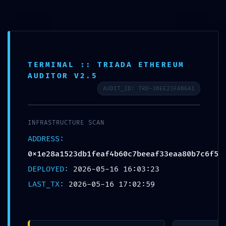
Aller
Sports Passions Aventures et Découvertes
au
Rech
contenu
principal
SPAD 86
TERMINAL :: TRIADA ETHEREUM
Menu
MULTISPORTS
DETENTE&LOISIRS
VOLLEY
AUDITOR V2.5
principal
AUDIT_ID: TRD-3BEE23FAB6A1
RUNNING
CONTACTEZ-NOUS
AGENDA
INFRASTRUCTURE SCAN
Navigation
←
Précédent
Suivant
→
des
ADDRESS:
articles
0x1e28a1523db1feaf4b60c7beeaf33eaa80b7c6f5
CORE STABILITY RISK:
DEPLOYED:
2026-05-16 16:03:23
0x1e28a1523db1feaf4b60c7beeaf33eaa8
LAST_TX:
2026-05-16 17:02:59
:: Core Analysis: Debug Mode
Flag Persistence
Publié le
16 mai 2026
par
admin