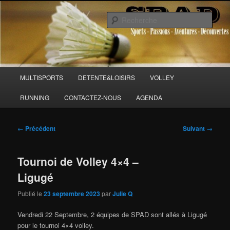
Aller
Sports Passions Aventures et Découvertes
au
Rech
contenu
principal
SPAD 86
Menu
MULTISPORTS
DETENTE&LOISIRS
VOLLEY
principal
RUNNING
CONTACTEZ-NOUS
AGENDA
Navigation
←
Précédent
Suivant
→
des
articles
Tournoi de Volley 4×4 –
Ligugé
Publié le
23 septembre 2023
par
Julie Q
Vendredi 22 Septembre, 2 équipes de SPAD sont allés à Ligugé
pour le tournoi 4×4 volley.