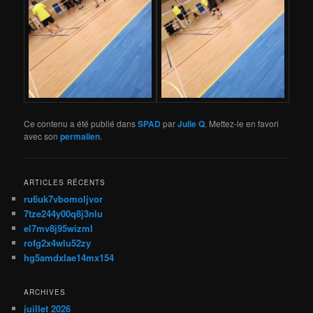
Ce contenu a été publié dans
SPAD
par
Julie Q
. Mettez-le en favori
avec son
permalien
.
ARTICLES RÉCENTS
ru6uk7vbomoljvor
7tze244y00q8j3nlu
el7mv8j95wizml
rofg2x4wlu52zy
hg5amdxlae14mx154
ARCHIVES
juillet 2026