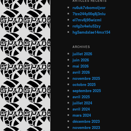
ARTICLES RÉCENTS
ru6uk7vbomoljvor
7tze244y00q8j3nlu
el7mv8j95wizml
rofg2x4wlu52zy
hg5amdxlae14mx154
ARCHIVES
juillet 2026
juin 2026
mai 2026
avril 2026
novembre 2025
octobre 2025
septembre 2025
avril 2025
juillet 2024
avril 2024
mars 2024
décembre 2023
novembre 2023