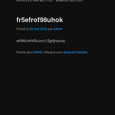
ARCHIVES PAR MOT-CLÉ :
8XMV2R7N2FLY8V
fr5efrof98uhok
Publié le
29 mai 2026
par
admin
wt94tu4rh0lcuxm12grtjnazoq
Publié dans
SPAD
|
Marqué avec
8xmv2r7n2fly8v